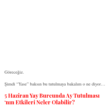
S
e
a
r
Göreceğiz.
c
h
Şimdi “Yase” baksın bu tutulmaya bakalım o ne diyor…
f
o
5 Haziran Yay Burcunda Ay Tutulması
r
‘nın Etkileri Neler Olabilir?
: