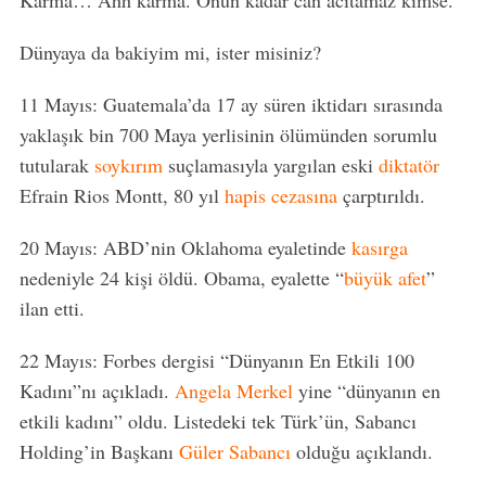
Karma… Ahh karma. Onun kadar can acıtamaz kimse.
Dünyaya da bakiyim mi, ister misiniz?
11 Mayıs: Guatemala’da 17 ay süren iktidarı sırasında
yaklaşık bin 700 Maya yerlisinin ölümünden sorumlu
tutularak
soykırım
suçlamasıyla yargılan eski
diktatör
Efrain Rios Montt, 80 yıl
hapis cezasına
çarptırıldı.
20 Mayıs: ABD’nin Oklahoma eyaletinde
kasırga
nedeniyle 24 kişi öldü. Obama, eyalette “
büyük afet
”
ilan etti.
22 Mayıs: Forbes dergisi “Dünyanın En Etkili 100
Kadını”nı açıkladı.
Angela Merkel
yine “dünyanın en
etkili kadını” oldu. Listedeki tek Türk’ün, Sabancı
Holding’in Başkanı
Güler Sabancı
olduğu açıklandı.