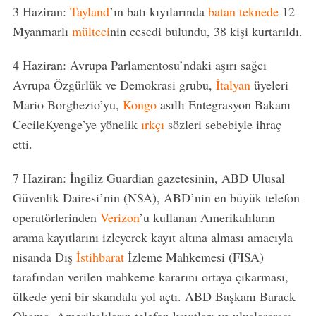
3 Haziran:
Tayland
’ın batı kıyılarında
batan teknede
12
Myanmarlı
mülteci
nin cesedi bulundu, 38 kişi kurtarıldı.
4 Haziran: Avrupa Parlamentosu’ndaki aşırı sağcı
Avrupa Özgürlük ve Demokrasi grubu,
İtalyan
üyeleri
Mario Borghezio’yu,
Kongo
asıllı Entegrasyon Bakanı
CecileKyenge’ye yönelik
ırkçı
sözleri sebebiyle ihraç
etti.
7 Haziran: İngiliz Guardian gazetesinin, ABD Ulusal
Güvenlik Dairesi’nin (NSA), ABD’nin en büyük telefon
operatörlerinden
Verizon
’u kullanan Amerikalıların
arama kayıtlarını izleyerek kayıt altına alması amacıyla
nisanda Dış
İstihbarat
İzleme Mahkemesi (FISA)
tarafından verilen mahkeme kararını ortaya çıkarması,
ülkede yeni bir skandala yol açtı. ABD Başkanı Barack