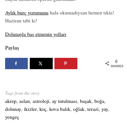
Aylık burç yorumunu
hala okumadıysan hemen tıkla!
Haziran tabi ki!
Dolunayla baş etmenin yolları
Paylaş
0
SHARES
Tags from the story
akrep
,
aslan
,
astroloji
,
ay tutulması
,
başak
,
boğa
,
dolunay
,
ikizler
,
koç
,
kova balık
,
oğlak
,
terazi
,
yay
,
yengeç