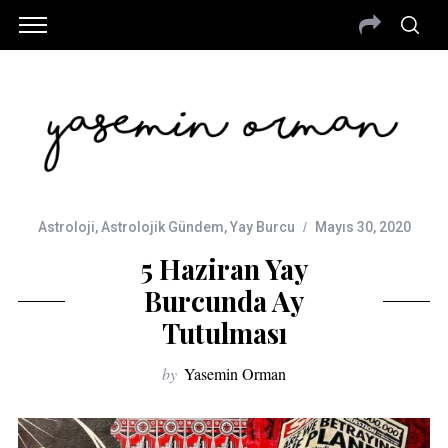
Astroloji
,
Astrolojik Gündem
,
Yay Burcu
Mayıs 30, 2020
5 Haziran Yay
Burcunda Ay
Tutulması
by
Yasemin Orman