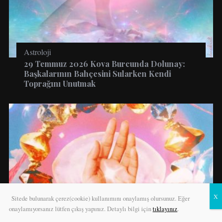
Astroloji
29 Temmuz 2026 Kova Burcunda Dolunay:
Başkalarının Bahçesini Sularken Kendi
Toprağını Unutmak
Sitede bulunarak çerez(cookie) kullanımını onaylamış olursunuz. Eğer
onaylamıyorsanız lütfen çıkış yapınız. Detaylı bilgi için
tıklayınız
.