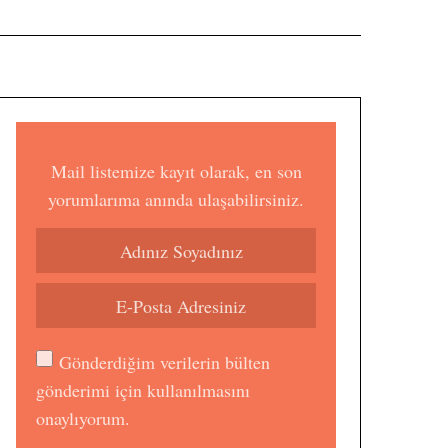
Mail listemize kayıt olarak, en son
yorumlarıma anında ulaşabilirsiniz.
Gönderdiğim verilerin bülten
gönderimi için kullanılmasını
onaylıyorum.