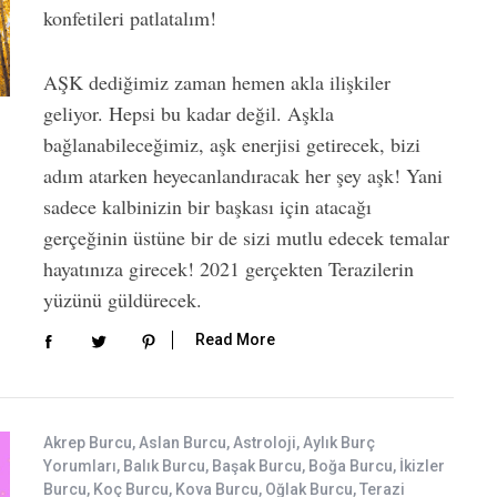
konfetileri patlatalım!
AŞK dediğimiz zaman hemen akla ilişkiler
geliyor. Hepsi bu kadar değil. Aşkla
bağlanabileceğimiz, aşk enerjisi getirecek, bizi
adım atarken heyecanlandıracak her şey aşk! Yani
sadece kalbinizin bir başkası için atacağı
gerçeğinin üstüne bir de sizi mutlu edecek temalar
hayatınıza girecek! 2021 gerçekten Terazilerin
yüzünü güldürecek.
Read More
Akrep Burcu
,
Aslan Burcu
,
Astroloji
,
Aylık Burç
Yorumları
,
Balık Burcu
,
Başak Burcu
,
Boğa Burcu
,
İkizler
Burcu
,
Koç Burcu
,
Kova Burcu
,
Oğlak Burcu
,
Terazi