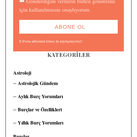
Gönderdiğim verilerin bülten gönderimi
için kullanılmasını onaylıyorum.
E-Posta adresinizi kimse ile paylaşmıyoruz!
KATEGORILER
Astroloji
Astrolojik Gündem
Aylık Burç Yorumları
S
e
Burçlar ve Özellikleri
a
r
Yıllık Burç Yorumları
c
h
Burçlar