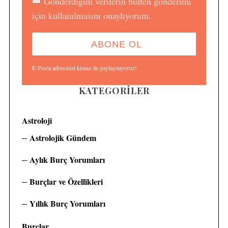
Gönderdiğim verilerin bülten gönderimi
için kullanılmasını onaylıyorum.
E-Posta adresinizi kimse ile paylaşmıyoruz!
KATEGORILER
Astroloji
Astrolojik Gündem
Aylık Burç Yorumları
S
e
Burçlar ve Özellikleri
a
r
Yıllık Burç Yorumları
c
h
Burçlar