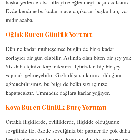
e
başka yerlerde olsa bile yine eğlenmeyi başaracaksınız.
a
Evde kendine bu kadar macera çıkaran başka burç var
r
mıdır acaba.
c
h
Oğlak Burcu Günlük Yorumu
f
o
Dün ne kadar muhteşemse bugün de bir o kadar
r
:
zorlayıcı bir gün olabilir. Aslında olan biten bir şey yok.
Siz daha içinize kapanıksınız. İçinizden hiç bir şey
yapmak gelmeyebilir. Gizli düşmanlarınız olduğunu
öğrenebilirsiniz. bu bilgi de belki sizi içinize
kapatacaktır. Ummadık dağlara karlar yağıyor.
Kova Burcu Günlük Burç Yorumu
Ortaklı ilişkilerde, evliliklerde, ilişkide olduğunuz
sevgiliniz ile, özetle sevdiğiniz bir partner ile çok daha
keyifli olacağınız bir gün. Bugün yalnızlık size pek iyi