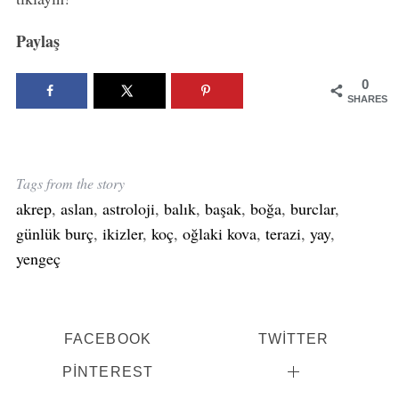
Paylaş
0
SHARES
Tags from the story
akrep
,
aslan
,
astroloji
,
balık
,
başak
,
boğa
,
burclar
,
günlük burç
,
ikizler
,
koç
,
oğlaki kova
,
terazi
,
yay
,
yengeç
FACEBOOK
TWITTER
PINTEREST