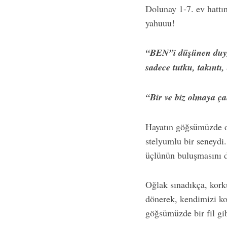
Dolunay 1-7. ev hatt
yahuuu!
“BEN”i düşünen duygu
sadece tutku, takıntı
“Bir ve biz olmaya ça
Hayatın göğsümüzde ot
stelyumlu bir seneydi
üçlünün buluşmasını de
Oğlak sınadıkça, korku
dönerek, kendimizi ko
göğsümüzde bir fil gib