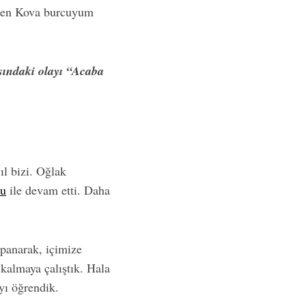
 Ben Kova burcuyum
sındaki olayı “Acaba
l bizi. Oğlak
mu
ile devam etti. Daha
apanarak, içimize
kalmaya çalıştık. Hala
yı öğrendik.