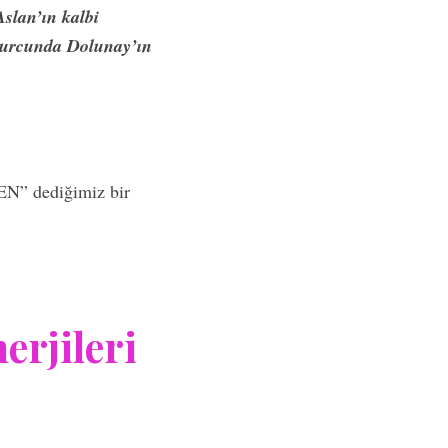
Aslan’ın kalbi
 Burcunda Dolunay’ın
BEN” dediğimiz bir
rjileri