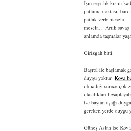
İşin seyirlik kısmı ka
patlama noktası, bard
patlak verir mesela… 
mesela… Artık savaş 
S
anlamda taşmalar yaş
e
a
r
Girizgah bitti.
c
h
f
Başrol ile başlamak ge
o
duygu yoktur.
Kova b
r
olmadığı sürece çok ze
:
olasılıkları hesaplay
ise baştan aşağı duyg
gereken yerde duygu yo
Güneş Aslan ise Kova’n