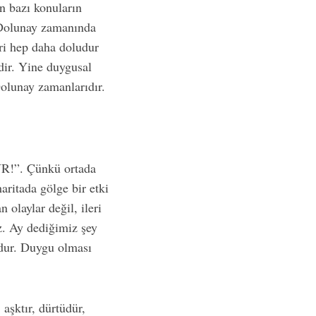
ın bazı konuların
k Dolunay zamanında
ri hep daha doludur
ir. Yine duygusal
Dolunay zamanlarıdır.
UR!”. Çünkü ortada
ritada gölge bir etki
 olaylar değil, ileri
z. Ay dediğimiz şey
mdur. Duygu olması
 aşktır, dürtüdür,