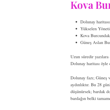
Kova Bu
Dolunay haritas
Yükselen Yönetic
Kova Burcundaki 
Güneş Aslan Bur
Uzun süredir yazılara
Dolunay haritası öyle
Dolunay fazı; Güneş v
aydınlıktır. Bu 28 gü
düşünürsek; bardak do
bardağın belki tamame