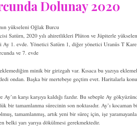
rcunda Dolunay 2020
ının yükseleni Oğlak Burcu
isi Satürn, 2020 yılı ahiretlikleri Plüton ve Jüpiterle yüksel
Ay 1. evde. Yönetici Satürn 1, diğer yönetici Uranüs T Kare
cunda ve 7. evde
 eklemediğim minik bir girizgah var. Kısaca bu yazıya eklem
 dedi ondan. Başka bir mertebeye geçtim evet. Haritalarla kon
e Ay’ın karşı karşıya kaldığı fazdır. Bu sebeple Ay gökyüzünd
nlük bir tamamlanma sürecinin son noktasıdır. Ay’ı kocaman bi
lmuş, tamamlanmış, artık yeni bir süreç için, işe yaramayanlar
n belki yarı yarıya dökülmesi gerekmektedir.