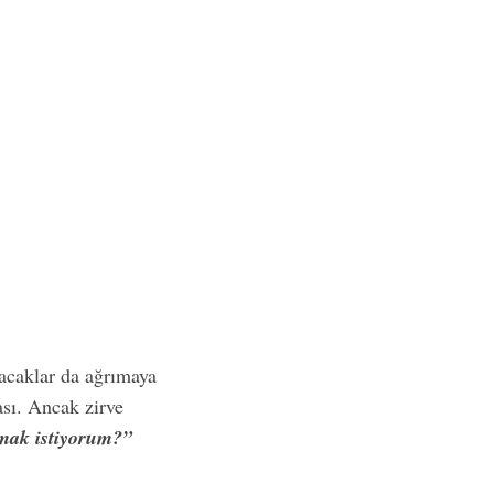
bacaklar da ağrımaya
ası. Ancak zirve
mak istiyorum?”