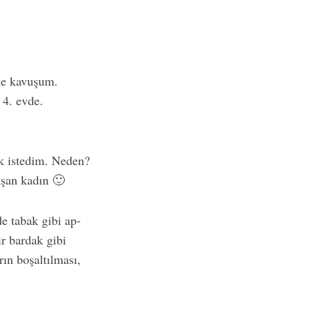
ene kavuşum.
 4. evde.
ek istedim. Neden?
uşan kadın 🙂
e tabak gibi ap-
r bardak gibi
ın boşaltılması,