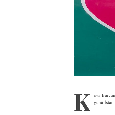
K
ova Burcun
günü İstanb