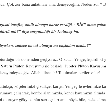
ında. Çok zor bana anlatması ama deneyeceğim. Neden zor ?
sal tarafın, akıllı olmaya karar verdiği, “BİR” olma çaba
, dürtü mü?” diye sorguladığı bir Dolunay bu.
lışırken, sadece oncul
olmaya mı başladım acaba?”
urduğu bir dönemden geçiyoruz. O kadar Yengeçleştirdi ki yı
.
Satürn Plüton Kavuşumu
ile başladı.
Jüpiter Plüton Kavuşu
neyimleyeceğiz. Allah allaaaah! Tutulmalar, seriler vsler!
ttukça, köşelerimizi çizdikçe, karşıtı Yengeç’le evlerimize k
rumaya çalışarak, konfor alanımızda, kendi kayamızın altında 
i oturuyor gökyüzünün sert açıları ama böyle bile, nefes alma