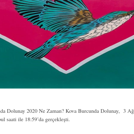
da Dolunay 2020 Ne Zaman? Kova Burcunda Dolunay, 3 Ağu
ul saati ile 18:59’da gerçekleşti.