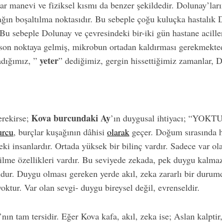
dar manevi ve fiziksel kısmı da benzer şekildedir. Dolunay’lar
ağın boşaltılma noktasıdır. Bu sebeple çoğu kuluçka hastalı
Bu sebeple Dolunay ve çevresindeki bir-iki gün hastane acille
son noktaya gelmiş, mikrobun ortadan kaldırması gerekmekted
yeter
adığımız, ”
” dediğimiz, gergin hissettiğimiz zamanlar, 
Kova burcundaki Ay
rekirse;
’ın duygusal ihtiyacı; “YOKT
urcu
, burçlar kuşağının dâhisi
olarak
geçer. Doğum sırasında ha
ki insanlardır. Ortada yüksek bir bilinç vardır. Sadece var olan
abilme özellikleri vardır. Bu seviyede zekada, pek duygu kalma
udur. Duygu olması gereken yerde akıl, zeka zararlı bir duru
ktur. Var olan sevgi- duygu bireysel değil, evrenseldir.
ın tam tersidir. Eğer Kova kafa, akıl, zeka ise; Aslan kalptir,