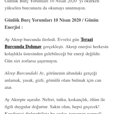
Günlük Burç Yorumları 10 Nisan 2020 ‘yi okurken
yükselen burcunuzu da okumayı unutmayın.
Günlük Burç Yorumları 10 Nisan 2020 / Günün
Enerjisi :
Terazi
Ay Akrep burcunda ilerledi. Evvelsi gün
Burcunda Dolunay
gerçekleşti. Akrep enerjisi herkesin
kolaylıkla üstesinden gelebileceği bir enerji değildir.
Gün sizi zorlarsa şaşırmayın.
Akrep Burcundaki Ay
, görünenin altındaki gerçeği
anlamak, yasak, gizli, gömülü olanı bulmak için can
atar.
Ay Akrepte aşırıdır. Nefret, tutku, kıskançlık, ölüm ile
ilgili duygular doğurtur. Sakin olun, hepsi geçecek!
Kendimizi dinleyebiliriz bu aralar, tamamen normal!