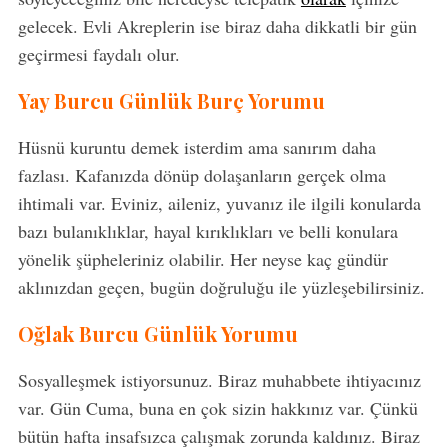
gelecek. Evli Akreplerin ise biraz daha dikkatli bir gün
geçirmesi faydalı olur.
Yay Burcu Günlük Burç Yorumu
S
e
Hüsnü kuruntu demek isterdim ama sanırım daha
a
r
fazlası. Kafanızda dönüp dolaşanların gerçek olma
c
ihtimali var. Eviniz, aileniz, yuvanız ile ilgili konularda
h
bazı bulanıklıklar, hayal kırıklıkları ve belli konulara
f
yönelik şüpheleriniz olabilir. Her neyse kaç gündür
o
r
aklınızdan geçen, bugün doğruluğu ile yüzleşebilirsiniz.
:
Oğlak Burcu Günlük Yorumu
Sosyalleşmek istiyorsunuz. Biraz muhabbete ihtiyacınız
var. Gün Cuma, buna en çok sizin hakkınız var. Çünkü
bütün hafta insafsızca çalışmak zorunda kaldınız. Biraz