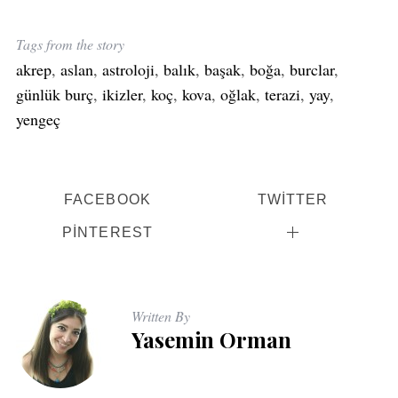
Tags from the story
akrep
,
aslan
,
astroloji
,
balık
,
başak
,
boğa
,
burclar
,
günlük burç
,
ikizler
,
koç
,
kova
,
oğlak
,
terazi
,
yay
,
yengeç
FACEBOOK
TWITTER
PINTEREST
Written By
Yasemin Orman