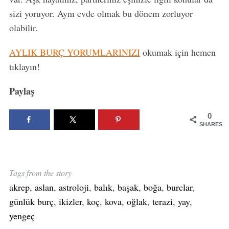
sizi yoruyor. Aynı evde olmak bu dönem zorluyor
olabilir.
AYLIK BURÇ YORUMLARINIZI
okumak için hemen
tıklayın!
Paylaş
0
SHARES
Tags from the story
akrep
,
aslan
,
astroloji
,
balık
,
başak
,
boğa
,
burclar
,
günlük burç
,
ikizler
,
koç
,
kova
,
oğlak
,
terazi
,
yay
,
yengeç