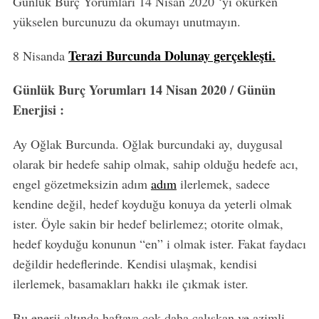
Günlük Burç Yorumları 14 Nisan 2020 ‘yi okurken
yükselen burcunuzu da okumayı unutmayın.
Terazi Burcunda Dolunay gerçekleşti.
8 Nisanda
Günlük Burç Yorumları 14 Nisan 2020 / Günün
Enerjisi :
Ay Oğlak Burcunda. Oğlak burcundaki ay, duygusal
olarak bir hedefe sahip olmak, sahip olduğu hedefe acı,
engel gözetmeksizin adım
adım
ilerlemek, sadece
kendine değil, hedef koyduğu konuya da yeterli olmak
ister. Öyle sakin bir hedef belirlemez; otorite olmak,
hedef koyduğu konunun “en” i olmak ister. Fakat faydacı
değildir hedeflerinde. Kendisi ulaşmak, kendisi
ilerlemek, basamakları hakkı ile çıkmak ister.
Bu enerji altında haftaya çok daha çalışkan ve azimli