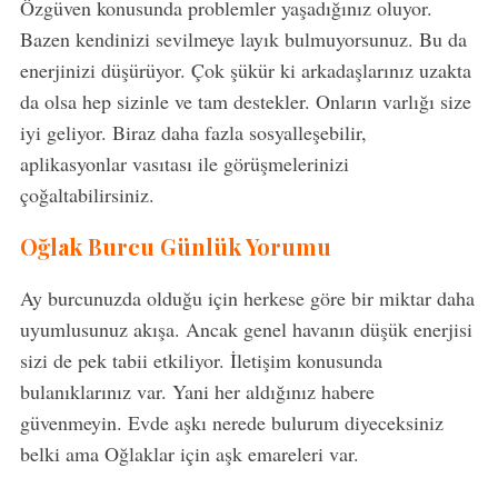
Özgüven konusunda problemler yaşadığınız oluyor.
Bazen kendinizi sevilmeye layık bulmuyorsunuz. Bu da
S
e
enerjinizi düşürüyor. Çok şükür ki arkadaşlarınız uzakta
a
da olsa hep sizinle ve tam destekler. Onların varlığı size
r
iyi geliyor. Biraz daha fazla sosyalleşebilir,
c
aplikasyonlar vasıtası ile görüşmelerinizi
h
f
çoğaltabilirsiniz.
o
r
Oğlak Burcu Günlük Yorumu
:
Ay burcunuzda olduğu için herkese göre bir miktar daha
uyumlusunuz akışa. Ancak genel havanın düşük enerjisi
sizi de pek tabii etkiliyor. İletişim konusunda
bulanıklarınız var. Yani her aldığınız habere
güvenmeyin. Evde aşkı nerede bulurum diyeceksiniz
belki ama Oğlaklar için aşk emareleri var.