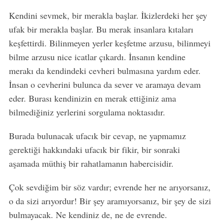
S
Kendini sevmek, bir merakla başlar. İkizlerdeki her şey
e
a
ufak bir merakla başlar. Bu merak insanlara kıtaları
r
keşfettirdi. Bilinmeyen yerler keşfetme arzusu, bilinmeyi
c
bilme arzusu nice icatlar çıkardı. İnsanın kendine
h
merakı da kendindeki cevheri bulmasına yardım eder.
f
o
İnsan o cevherini bulunca da sever ve aramaya devam
r
eder. Burası kendinizin en merak ettiğiniz ama
:
bilmediğiniz yerlerini sorgulama noktasıdır.
Burada bulunacak ufacık bir cevap, ne yapmamız
gerektiği hakkındaki ufacık bir fikir, bir sonraki
aşamada müthiş bir rahatlamanın habercisidir.
Çok sevdiğim bir söz vardır; evrende her ne arıyorsanız,
o da sizi arıyordur! Bir şey aramıyorsanız, bir şey de sizi
bulmayacak. Ne kendiniz de, ne de evrende.