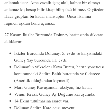
anlamak ister. Ama zavallı işte; akıl, kalpte bir olmayı
anlamaz ki; hesap bilir kitap bilir; özü bilmez. O yüzden
Hava grupları b
u kadar mahsuptur. Onca lisanına
rağmen aşktan konu açamaz.
27 Kasım İkizler Burcunda Dolunay haritasında dikkate
aldıklarım;
İkizler Burcunda Dolunay, 5. evde ve karşısındaki
Güneş Yay burcunda 11. evde
Dolunay’ın yükseleni Kova Burcu, harita yöneticisi
konumundaki Satürn Balık burcunda ve 0 derece
(Aneritik olduğundan kıymetli)
Mars Güneş Kavuşumda; aksiyon, hız katar.
Venüs Terazi, Güney Ay Düğümü kavuşumda.
14 Ekim tutulmasına işaret var.
Dolunay Satürn Kare açısı mevcut.