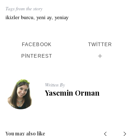
Tags from the story
ikizler burcu
,
yeni ay
,
yeniay
FACEBOOK
TWITTER
PINTEREST
Written By
Yasemin Orman
You may also like