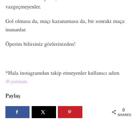
vazgeçmeyenler.
Gol olmasa da, maçı kazanamasa da, bir sonraki maça
inananlar.
Öperim bilirsiniz gözlerinizden!
*Hala instagramdan takip etmeyenler kullanıcı adım
@yorman.
Paylaş
0
SHARES