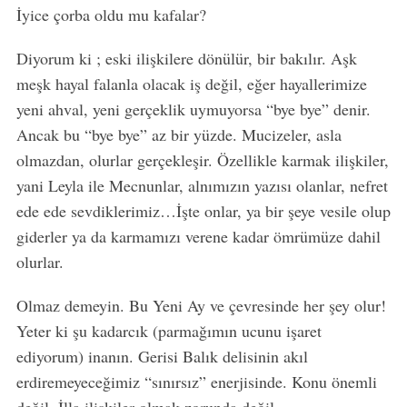
h
İyice çorba oldu mu kafalar?
f
o
Diyorum ki ; eski ilişkilere dönülür, bir bakılır. Aşk
r
meşk hayal falanla olacak iş değil, eğer hayallerimize
:
yeni ahval, yeni gerçeklik uymuyorsa “bye bye” denir.
Ancak bu “bye bye” az bir yüzde. Mucizeler, asla
olmazdan, olurlar gerçekleşir. Özellikle karmak ilişkiler,
yani Leyla ile Mecnunlar, alnımızın yazısı olanlar, nefret
ede ede sevdiklerimiz…İşte onlar, ya bir şeye vesile olup
giderler ya da karmamızı verene kadar ömrümüze dahil
olurlar.
Olmaz demeyin. Bu Yeni Ay ve çevresinde her şey olur!
Yeter ki şu kadarcık (parmağımın ucunu işaret
ediyorum) inanın. Gerisi Balık delisinin akıl
erdiremeyeceğimiz “sınırsız” enerjisinde. Konu önemli