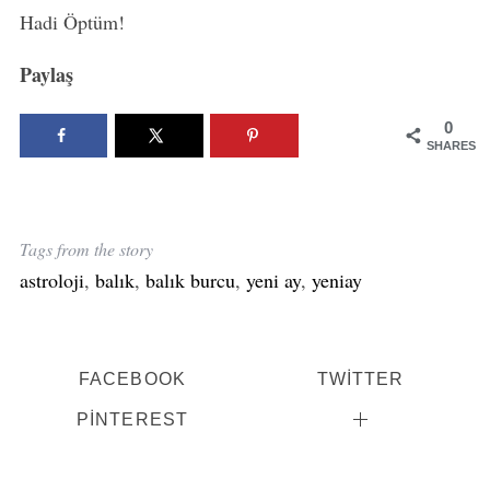
Hadi Öptüm!
Paylaş
0
SHARES
Tags from the story
astroloji
,
balık
,
balık burcu
,
yeni ay
,
yeniay
FACEBOOK
TWITTER
PINTEREST