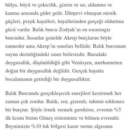
hülya, büyü ve çekicilik, gizem ve sır, aldanma ve
kanma arasında gider gelir. Dünyevi olmayan mistik
güçleri, psişik hayalleri, hayallerinden gerçeği oldurtma
gücü vardır. Balık burcu Zodyak’ın en esrarengiz
burcudur. İnsanlar genelde Akrep burçlarını böyle
zanneder ama Akrep’in sınırları bellidir. Balık burcunun
suyun derinliğindeki sınırı belirsizdir. Buradaki
duygusallık, düşünüldüğü gibi Venüsyen, merhametten
doğan bir duygusallık değildir. Gerçek hayatta
bocalamanın getirdiği bir duygusallıktır.
Balık Burcunda gerçekleşecek enerjileri kestirmek her
zaman çok zordur. Balık, zor, gizemli, tahmin edilemez
bir burçtur. Şöyle örnek vermek gerekirse, evrenin %5
ilk kısmı bizim Güneş sistemimiz ve bilinen evrendir.
Beynimizin %10 luk bölgesi karar verme algısının