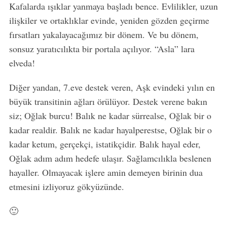
Kafalarda ışıklar yanmaya başladı bence. Evlilikler, uzun
ilişkiler ve ortaklıklar evinde, yeniden gözden geçirme
fırsatları yakalayacağımız bir dönem. Ve bu dönem,
sonsuz yaratıcılıkta bir portala açılıyor. “Asla” lara
elveda!
Diğer yandan, 7.eve destek veren, Aşk evindeki yılın en
büyük transitinin ağları örülüyor. Destek verene bakın
siz; Oğlak burcu! Balık ne kadar sürrealse, Oğlak bir o
kadar realdir. Balık ne kadar hayalperestse, Oğlak bir o
kadar ketum, gerçekçi, istatikçidir. Balık hayal eder,
Oğlak adım adım hedefe ulaşır. Sağlamcılıkla beslenen
hayaller. Olmayacak işlere amin demeyen birinin dua
S
e
etmesini izliyoruz gökyüzünde.
a
r
🙂
c