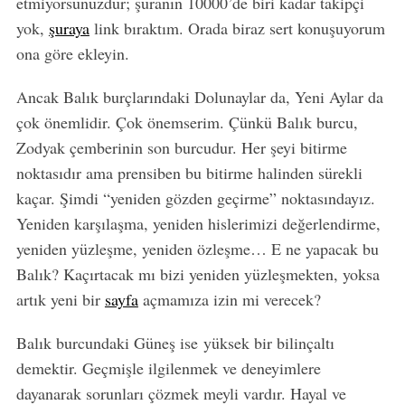
etmiyorsunuzdur; şuranın 10000’de biri kadar takipçi
yok,
şuraya
link bıraktım. Orada biraz sert konuşuyorum
ona göre ekleyin.
Ancak Balık burçlarındaki Dolunaylar da, Yeni Aylar da
çok önemlidir. Çok önemserim. Çünkü Balık burcu,
Zodyak çemberinin son burcudur. Her şeyi bitirme
noktasıdır ama prensiben bu bitirme halinden sürekli
kaçar. Şimdi “yeniden gözden geçirme” noktasındayız.
Yeniden karşılaşma, yeniden hislerimizi değerlendirme,
yeniden yüzleşme, yeniden özleşme… E ne yapacak bu
Balık? Kaçırtacak mı bizi yeniden yüzleşmekten, yoksa
artık yeni bir
sayfa
açmamıza izin mi verecek?
Balık burcundaki Güneş ise yüksek bir bilinçaltı
demektir. Geçmişle ilgilenmek ve deneyimlere
dayanarak sorunları çözmek meyli vardır. Hayal ve