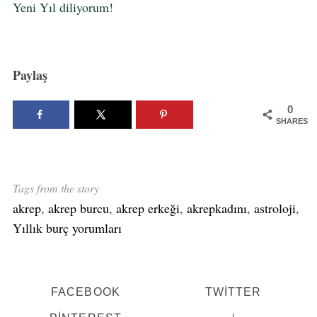
Yeni Yıl diliyorum!
h
f
o
Akrep Burcu 2022 Yıllık Burç Yorumu
r
:
Paylaş
0
SHARES
Tags from the story
akrep
,
akrep burcu
,
akrep erkeği
,
akrepkadını
,
astroloji
,
Yıllık burç yorumları
FACEBOOK
TWITTER