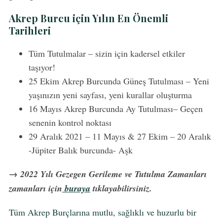
Akrep Burcu için Yılın En Önemli
Tarihleri
Tüm Tutulmalar – sizin için kadersel etkiler
taşıyor!
25 Ekim Akrep Burcunda Güneş Tutulması – Yeni
yaşınızın yeni sayfası, yeni kurallar oluşturma
16 Mayıs Akrep Burcunda Ay Tutulması– Geçen
senenin kontrol noktası
29 Aralık 2021 – 11 Mayıs & 27 Ekim – 20 Aralık
-Jüpiter Balık burcunda- Aşk
S
→ 2022 Yılı Gezegen Gerileme ve Tutulma Zamanları
e
zamanları için
buraya
tıklayabilirsiniz.
a
r
Tüm Akrep Burçlarına mutlu, sağlıklı ve huzurlu bir
c