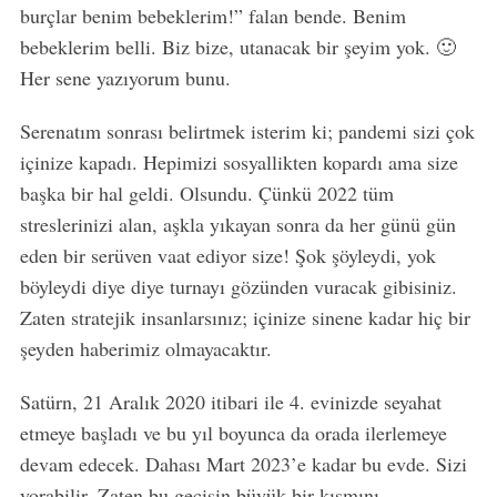
burçlar benim bebeklerim!” falan bende. Benim
bebeklerim belli. Biz bize, utanacak bir şeyim yok. 🙂
Her sene yazıyorum bunu.
Serenatım sonrası belirtmek isterim ki; pandemi sizi çok
içinize kapadı. Hepimizi sosyallikten kopardı ama size
başka bir hal geldi. Olsundu. Çünkü 2022 tüm
streslerinizi alan, aşkla yıkayan sonra da her günü gün
eden bir serüven vaat ediyor size! Şok şöyleydi, yok
böyleydi diye diye turnayı gözünden vuracak gibisiniz.
Zaten stratejik insanlarsınız; içinize sinene kadar hiç bir
şeyden haberimiz olmayacaktır.
Satürn, 21 Aralık 2020 itibari ile 4. evinizde seyahat
etmeye başladı ve bu yıl boyunca da orada ilerlemeye
devam edecek. Dahası Mart 2023’e kadar bu evde. Sizi
yorabilir. Zaten bu geçişin büyük bir kısmını