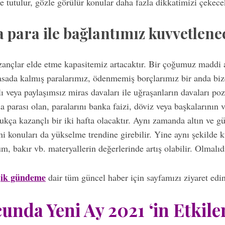
le tutulur, gözle görülür konular daha fazla dikkatimizi çekecek
para ile bağlantımız kuvvetlenec
azançlar elde etme kapasitemiz artacaktır. Bir çoğumuz maddi 
asada kalmış paralarımız, ödenmemiş borçlarımız bir anda bize
ı veya paylaşımsız miras davaları ile uğraşanların davaları pozi
a parası olan, paralarını banka faizi, döviz veya başkalarının v
ukça kazançlı bir iki hafta olacaktır. Aynı zamanda altın ve g
i konuları da yükselme trendine girebilir. Yine aynı şekilde k
m, bakır vb. materyallerin değerlerinde artış olabilir. Olmalıdı
jik gündeme
dair tüm güncel haber için sayfamızı ziyaret edi
nda Yeni Ay 2021 ‘in Etkile