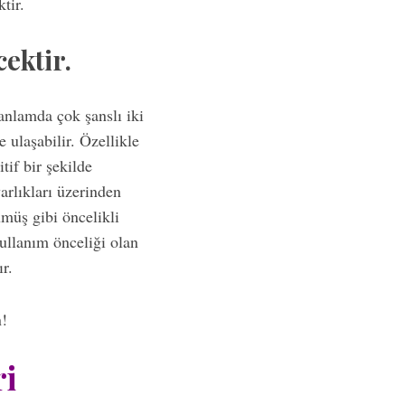
tir.
ektir.
anlamda çok şanslı iki
 ulaşabilir. Özellikle
tif bir şekilde
arlıkları üzerinden
ümüş gibi öncelikli
ullanım önceliği olan
r.
n!
ri