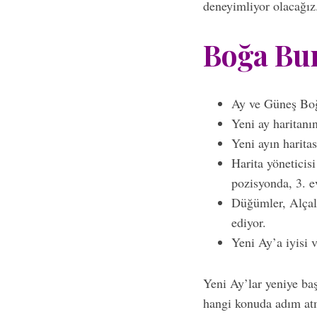
deneyimliyor olacağız
Boğa Bur
Ay ve Güneş Boğ
Yeni ay haritanı
Yeni ayın harita
Harita yöneticis
pozisyonda, 3. e
Düğümler, Alçal
ediyor.
Yeni Ay’a iyisi 
Yeni Ay’lar yeniye baş
hangi konuda adım atm