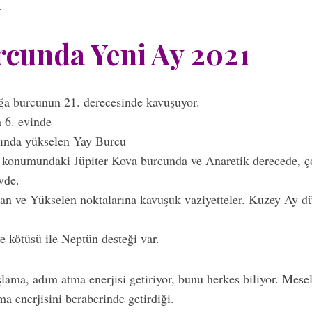
.
cunda Yeni Ay 2021
a burcunun 21. derecesinde kavuşuyor.
n 6. evinde
sında yükselen Yay Burcu
i konumundaki Jüpiter Kova burcunda ve Anaretik derecede, ç
vde.
an ve Yükselen noktalarına kavuşuk vaziyetteler. Kuzey Ay 
ve kötüsü ile Neptün desteği var.
lama, adım atma enerjisi getiriyor, bunu herkes biliyor. Mese
a enerjisini beraberinde getirdiği.