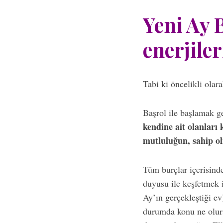
Yeni Ay 
enerjiler
S
e
a
Tabi ki öncelikli olar
r
c
h
Başrol ile başlamak g
f
kendine ait olanları
o
mutluluğun, sahip ol
r
:
Tüm burçlar içerisind
duyusu ile keşfetmek i
Ay’ın gerçekleştiği e
durumda konu ne olurs