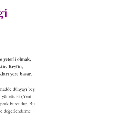
gi
e yeterli olmak,
tir. Keyfin,
kları yere basar.
 madde dünyayı beş
 yöneticisi (Yeni
oprak burcudur. Bu
le değerlendirme