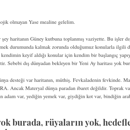
olojik olmayan Yase mealine gelelim.
r şey haritanın Güney kutbuna toplanmış vaziyette. Bu işler d
nmek durumunda kalmak zorunda olduğumuz konularla ilgili d
, kendimin keyif aldığı konular için kendim bir başlangıç ya
. Sebebi dış dünyadan bekleyen bir Yeni Ay haritası yok bur
ünya desteği var haritanın, müthiş. Fevkaladenin fevkinde. Ma
RA. Ancak Materyal dünya paradan ibaret değildir. Toprak va
ın adam var, yediğin yemek var, giydiğin kot var, bindiğin ar
yok burada, rüyaların yok, hedefl