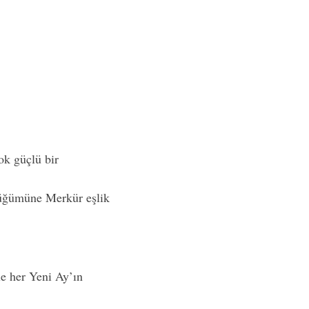
ok güçlü bir
düğümüne Merkür eşlik
le her Yeni Ay’ın