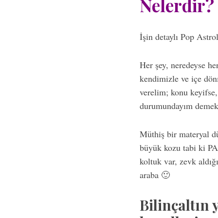
Nelerdir?
İşin detaylı Pop Astr
Her şey, neredeyse he
kendimizle ve içe dö
verelim; konu keyifse
durumundayım demektir
Müthiş bir materyal d
büyük kozu tabi ki PA
koltuk var, zevk aldığ
araba 🙂
Bilinçaltın 