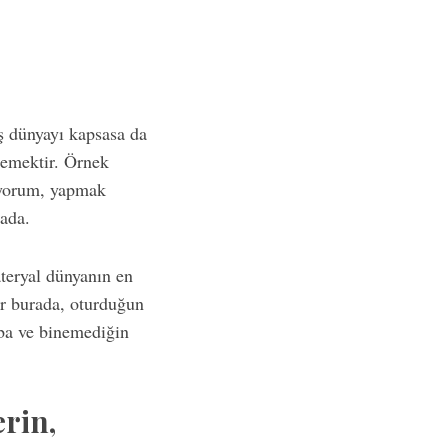
ış dünyayı kapsasa da
emektir. Örnek
pıyorum, yapmak
ada.
teryal dünyanın en
r burada, oturduğun
aba ve binemediğin
erin,