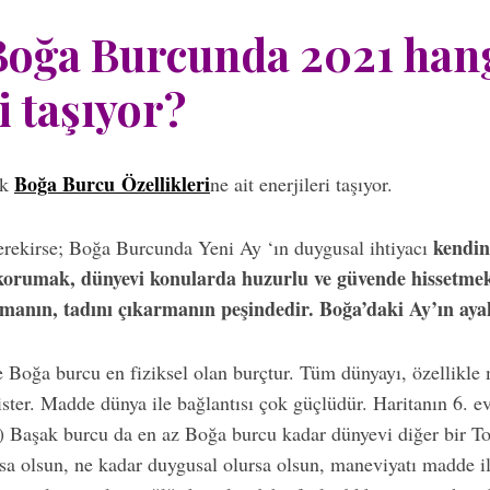
Boğa Burcunda 2021 han
i taşıyor?
Boğa Burcu Özellikleri
ak
ne ait enerjileri taşıyor.
kendin
erekirse; Boğa Burcunda Yeni Ay ‘ın duygusal ihtiyacı
 korumak, dünyevi konularda huzurlu ve güvende hissetmek
manın, tadını çıkarmanın peşindedir. Boğa’daki Ay’ın aya
e Boğa burcu en fiziksel olan burçtur. Tüm dünyayı, özellikle
ster. Madde dünya ile bağlantısı çok güçlüdür. Haritanın 6. ev
v) Başak burcu da en az Boğa burcu kadar dünyevi diğer bir T
a olsun, ne kadar duygusal olursa olsun, maneviyatı madde i