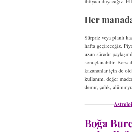
ihtiyacı duyacağız. El
Her manada 
Sürpriz veya planlı k
hafta geçireceğiz. Piy
uzun süredir paylaşıml
sonuçlanabilir. Borsad
kazananlar için de old
kullanım, değer maden
demir, çelik, alüminyu
Astrolo
—————–
Boğa Burcu