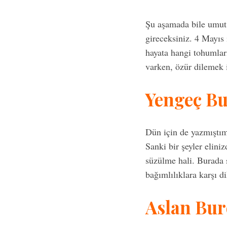
Şu aşamada bile umut 
gireceksiniz. 4 Mayıs
hayata hangi tohumları
varken, özür dilemek 
Yengeç B
Dün için de yazmıştım
Sanki bir şeyler elini
süzülme hali. Burada 
bağımlılıklara karşı d
Aslan Bu