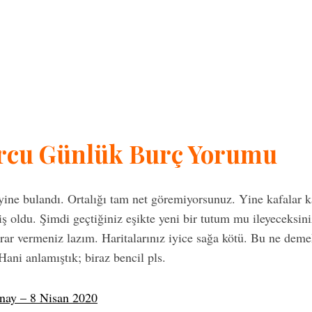
urcu Günlük Burç Yorumu
 yine bulandı. Ortalığı tam net göremiyorsunuz. Yine kafalar 
iş oldu. Şimdi geçtiğiniz eşikte yeni bir tutum mu ileyeceksi
ar vermeniz lazım. Haritalarınız iyice sağa kötü. Bu ne demek
ani anlamıştık; biraz bencil pls.
nay – 8 Nisan 2020