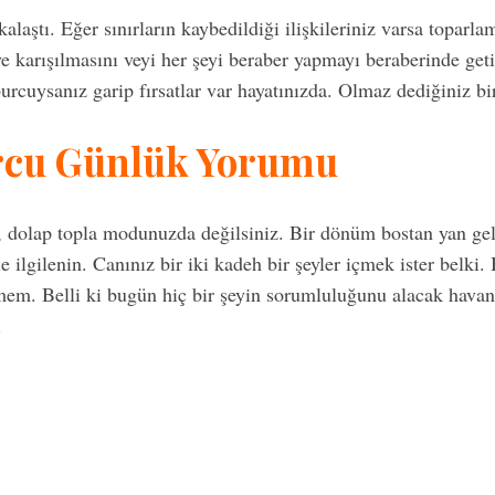
çkalaştı. Eğer sınırların kaybedildiği ilişkileriniz varsa toparl
e karışılmasını veyi her şeyi beraber yapmayı beraberinde get
urcuysanız garip fırsatlar var hayatınızda. Olmaz dediğiniz bir
rcu Günlük Yorumu
sil, dolap topla modunuzda değilsiniz. Bir dönüm bostan yan 
e ilgilenin. Canınız bir iki kadeh bir şeyler içmek ister belki.
mem. Belli ki bugün hiç bir şeyin sorumluluğunu alacak havan
.