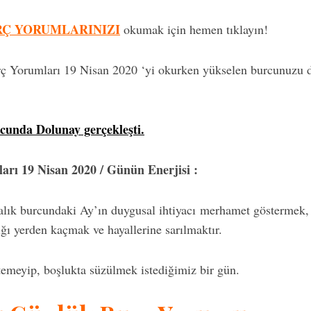
RÇ YORUMLARINIZI
okumak için hemen tıklayın!
ç Yorumları 19 Nisan 2020 ‘yi okurken yükselen burcunuzu 
cunda Dolunay gerçekleşti.
rı 19 Nisan 2020 / Günün Enerjisi :
lık burcundaki Ay’ın duygusal ihtiyacı merhamet göstermek,
ğı yerden kaçmak ve hayallerine sarılmaktır.
temeyip, boşlukta süzülmek istediğimiz bir gün.