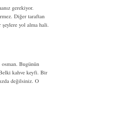
amanız gerekiyor.
irmez. Diğer taraftan
 şeylere yol alma hali.
gel osman. Bugünün
 Belki kahve keyfi. Bir
ızda değilsiniz. O