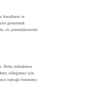
e kuralların ve
areti göstermek
le, öz yeteneklerinizle
gün. Hatta mümkünse
burç olduğunuz için,
n önce toprağa basmanız