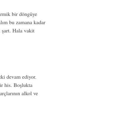
Karmik bir döngüye
kalım bu zamana kadar
 şart. Hala vakit
tki devam ediyor.
ir his. Boşlukta
çlarının alkol ve