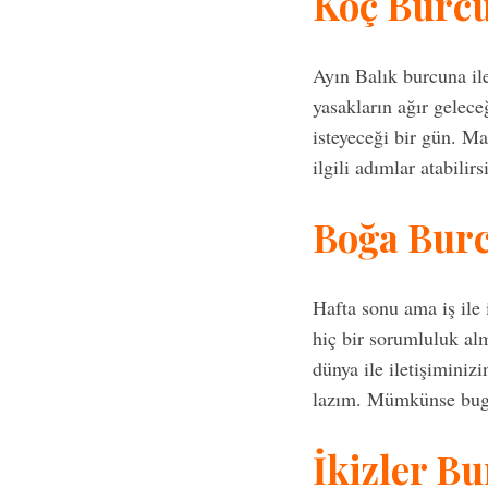
Koç Burc
Ayın Balık burcuna ile
yasakların ağır gelec
S
e
isteyeceği bir gün. Ma
a
ilgili adımlar atabilirs
r
c
Boğa Bur
h
f
o
r
Hafta sonu ama iş ile
:
hiç bir sorumluluk al
dünya ile iletişiminiz
lazım. Mümkünse bugün,
İkizler B