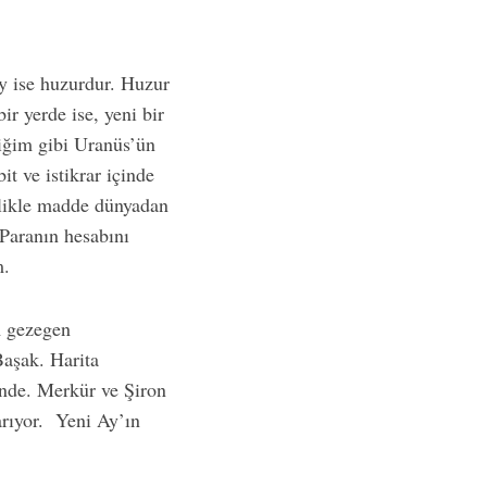
 ise huzurdur. Huzur
ir yerde ise, yeni bir
tiğim gibi Uranüs’ün
t ve istikrar içinde
likle madde dünyadan
 Paranın hesabını
m.
m gezegen
Başak. Harita
inde. Merkür ve Şiron
arıyor. Yeni Ay’ın