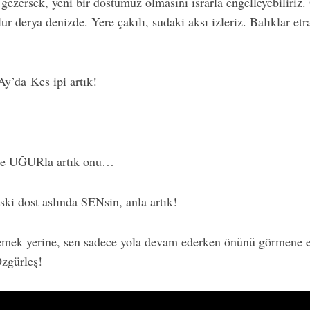
e gezersek, yeni bir dostumuz olmasını ısrarla engelleyebiliriz
ur derya denizde. Yere çakılı, sudaki aksı izleriz. Balıklar etr
y’da Kes ipi artık!
l ve UĞURla artık onu…
eski dost aslında SENsin, anla artık!
lemek yerine, sen sadece yola devam ederken önünü görmene en
Özgürleş!