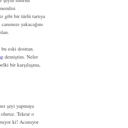
şeyin sınırını
önemlisi
z gibi bir türlü tartıya
 canımızı yakacağını
olan.
 bu eski dosttan.
ar
demiştim. Neler
elki bir karşılaşma,
 her şeyi yapmaya
 oluruz. Tekrar o
mıyor ki! Acımıyor