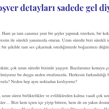
şver detayları sadede gel di
 Hani şu tam canımız yeni bir şeyler yapmak isterken, bir koku
esim ile sürekli yanımızda oturan. Uzun süredir bizi sürekli 
 bir şekilde tam ses çıkarmak istediğimizde boğazımızı düğ
n; çok uzun süredir bizimle yaşıyor. Bazılarımız konuyu çok
bilmiyoruz bu duygu neden etrafımızda. Herkesin farkındalığı 
esela? Neden hep aynı noktadan kırılıyoruz?
er, uzun süren birliktelikler ve evliliklerden kalma vaadi çok u
ler… Bizi hem içten içe yiyip bitiren, hem de en yakın dost