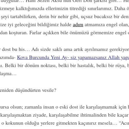
z duygular… Hani Sezen Aksu’nun Geri Dön şarkısı gibi… Her 
çizmeye kalktığımızda ellerimizin titrediği sınırlarımız. Daha 
 şeyi tartabilirken, derin bir nehir gibi, uçsuz bucaksız bir deni
ize iyi geleceğini bildiğimiz halde
adım
atmamıza engel olan,
ndan koşturan. Farlar açıkken bile önümüzü görmemize engel 
r dost bu his… Adı sizde saklı ama artık ayrılmamız gerekiyor
yazımda-
Kova Burcunda Yeni Ay- siz yapamazsanız Allah yap
 Belki bir dönüm noktası, belki bir hastalık, belki bir rüya, b
şılaşma…
yeniden düşündürten vesile?
lursa olsun; zamanla insan o eski dost ile karşılaşmamak için
e karşılaşmaktan ziyade, karşılaşabilme ihtimalinden bile kaçar
 o kokunun olduğu yerlere gitmekten kaçınırız mesela… “Acı