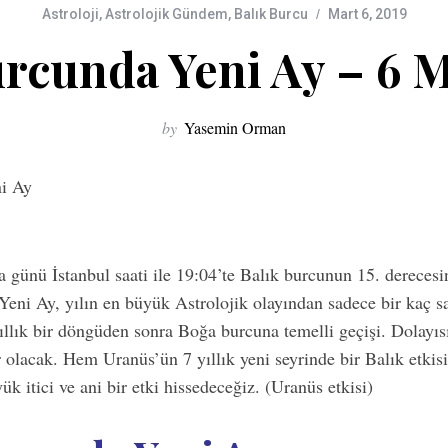
Astroloji
,
Astrolojik Gündem
,
Balık Burcu
Mart 6, 2019
urcunda Yeni Ay – 6 M
by
Yasemin Orman
günü İstanbul saati ile 19:04’te Balık burcunun 15. dereces
eni Ay, yılın en büyük Astrolojik olayından sadece bir kaç sa
llık bir döngüden sonra Boğa burcuna temelli geçişi. Dolayısı
r olacak. Hem Uranüs’ün 7 yıllık yeni seyrinde bir Balık etki
 itici ve ani bir etki hissedeceğiz. (Uranüs etkisi)