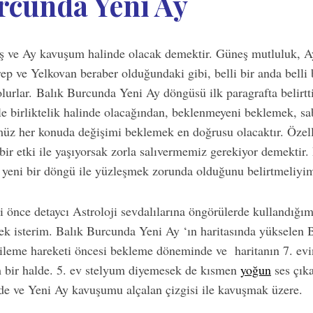
rcunda Yeni Ay
 ve Ay kavuşum halinde olacak demektir. Güneş mutluluk, Ay
ep ve Yelkovan beraber olduğundaki gibi, belli bir anda belli b
lurlar. Balık Burcunda Yeni Ay döngüsü ilk paragrafta belirt
e birliktelik halinde olacağından, beklenmeyeni beklemek, sabi
z her konuda değişimi beklemek en doğrusu olacaktır. Özel
n bir etki ile yaşıyorsak zorla salıvermemiz gerekiyor demektir.
n yeni bir döngü ile yüzleşmek zorunda olduğunu belirtmeliyi
i önce detaycı Astroloji sevdalılarına öngörülerde kullandığı
mek isterim. Balık Burcunda Yeni Ay ‘ın haritasında yükselen 
rileme hareketi öncesi bekleme döneminde ve haritanın 7. ev
m bir halde. 5. ev stelyum diyemesek de kısmen
yoğun
ses çık
evde ve Yeni Ay kavuşumu alçalan çizgisi ile kavuşmak üzere.