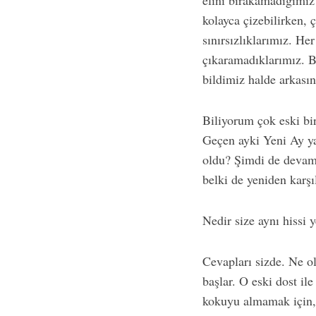
elini bırakamadığımı
kolayca çizebilirken, 
sınırsızlıklarımız. Her
çıkaramadıklarımız. B
S
bildimiz halde arkası
e
a
r
Biliyorum çok eski bi
c
Geçen ayki Yeni Ay 
h
oldu? Şimdi de devamı.
f
belki de yeniden kar
o
r
:
Nedir size aynı hissi 
Cevapları sizde. Ne o
başlar. O eski dost il
kokuyu almamak için,