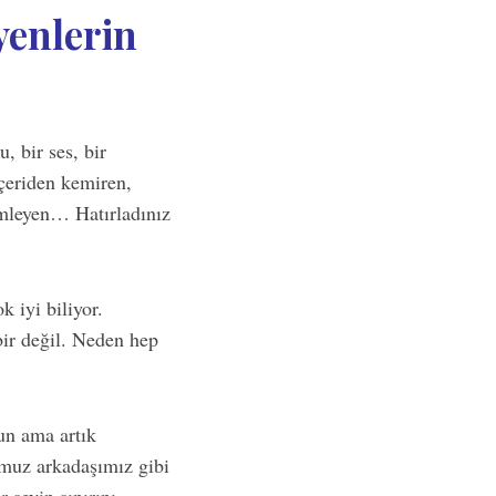
yenlerin
, bir ses, bir
içeriden kemiren,
ümleyen… Hatırladınız
 iyi biliyor.
bir değil. Neden hep
zun ama artık
umuz arkadaşımız gibi