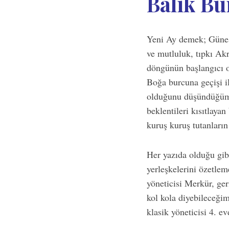
Balık Bu
Yeni Ay demek; Güneş
ve mutluluk, tıpkı Akr
döngünün başlangıcı o
Boğa burcuna geçişi il
olduğunu düşündüğümü
beklentileri kısıtlaya
kuruş kuruş tutanları
Her yazıda olduğu gib
yerleşkelerini özetle
yöneticisi Merkür, ge
kol kola diyebileceği
klasik yöneticisi 4. 