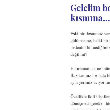
Gelelim bo
kısmına…
Eski bir dostumuz var.
gülümseme, belki bir r
nedenini bilmediğimiz
değil mi?
Hatırlamamak ne mümkü
Bazılarımız ise hala 
aynı yerimiz acıyor m
Özellikle ikili ilişkil
dönüşmesi gereken his