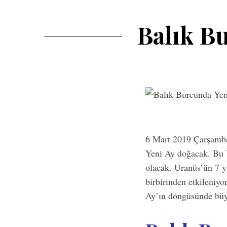
Balık B
6 Mart 2019 Çarşamba 
Yeni Ay doğacak. Bu Y
olacak. Uranüs’ün 7 yı
birbirinden etkileniyo
Ay’ın döngüsünde büyük