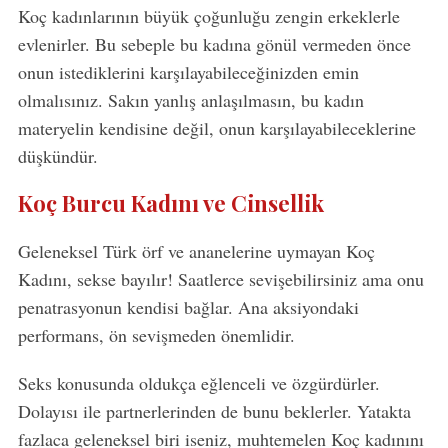
Koç kadınlarının büyük çoğunluğu zengin erkeklerle
evlenirler. Bu sebeple bu kadına gönül vermeden önce
onun istediklerini karşılayabileceğinizden emin
olmalısınız. Sakın yanlış anlaşılmasın, bu kadın
materyelin kendisine değil, onun karşılayabileceklerine
düşkündür.
Koç Burcu Kadını ve Cinsellik
Geleneksel Türk örf ve ananelerine uymayan Koç
Kadını, sekse bayılır! Saatlerce sevişebilirsiniz ama onu
S
penatrasyonun kendisi bağlar. Ana aksiyondaki
e
performans, ön sevişmeden önemlidir.
a
r
Seks konusunda oldukça eğlenceli ve özgürdürler.
c
h
Dolayısı ile partnerlerinden de bunu beklerler. Yatakta
f
fazlaca geleneksel biri iseniz, muhtemelen Koç kadınını