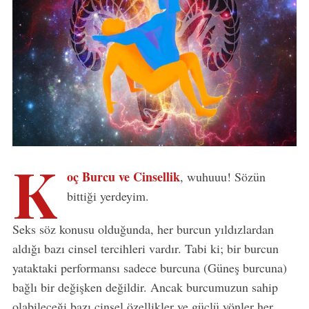
K
oç Burcu ve Cinsellik
, wuhuuu! Sözün
bittiği yerdeyim.
Seks söz konusu olduğunda, her burcun yıldızlardan
aldığı bazı cinsel tercihleri vardır. Tabi ki; bir burcun
yataktaki performansı sadece burcuna (Güneş burcuna)
bağlı bir değişken değildir. Ancak burcumuzun sahip
olabileceği bazı cinsel özellikler ve güçlü yönler her