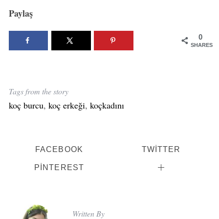
Paylaş
0
SHARES
Tags from the story
koç burcu
,
koç erkeği
,
koçkadını
FACEBOOK
TWITTER
PINTEREST
Written By