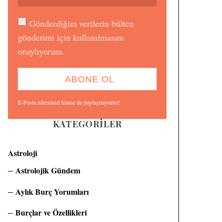
Gönderdiğim verilerin bülten
gönderimi için kullanılmasını
onaylıyorum.
E-Posta adresinizi kimse ile paylaşmıyoruz!
KATEGORILER
Astroloji
Astrolojik Gündem
Aylık Burç Yorumları
Burçlar ve Özellikleri