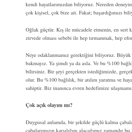
kendi hayatlarımızdan biliyoruz. Nereden deneyiml
çok kişisel, çok bize ait. Fakat; başardığımızı bili
Oğlak güçtür. Kış ile mücadele etmenin, en sert k
zirvede olması sebebi ile hep tırmanmak, hep ef
Neye odaklanmamız gerektiğini biliyoruz. Büyük 
bakmayız. Ya şimdi ya da asla. Ve bu %100 bağlı
bilirsiniz. Bir şeyi gerçekten istediğimizde, gerç
olur. Bu %100 bağlılık, bir atılım yaratma ve haya
sahiptir. Biz inanınca evren hedefimize ulaşmam
Çok açık olayım mı?
Duygusal anlamda, bir şekilde güçlü kalma çabala
çabalarımızın karşılığını alacağımız zamandır bu 