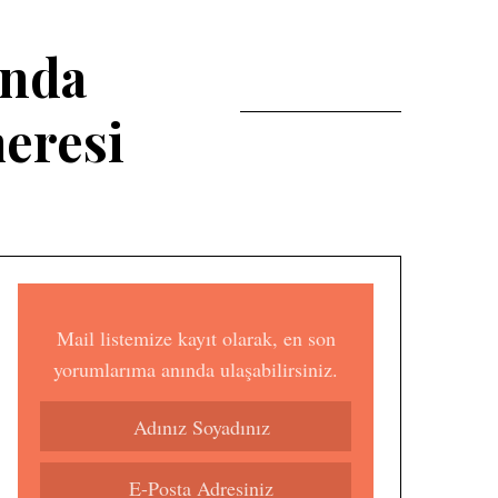
unda
eresi
Mail listemize kayıt olarak, en son
yorumlarıma anında ulaşabilirsiniz.