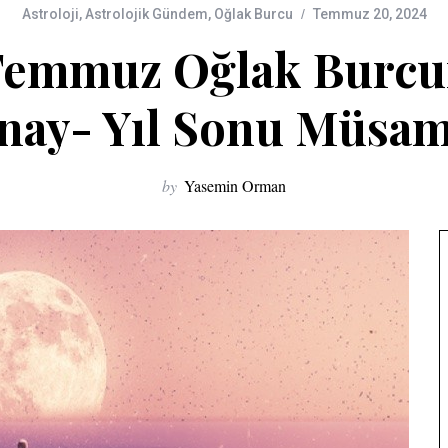
Astroloji
,
Astrolojik Gündem
,
Oğlak Burcu
Temmuz 20, 2024
Temmuz Oğlak Burc
nay- Yıl Sonu Müsam
by
Yasemin Orman