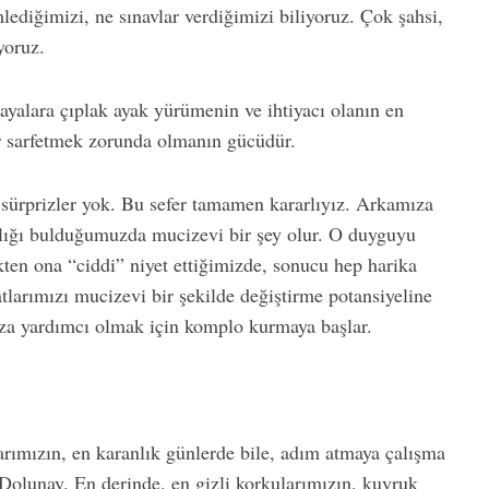
ediğimizi, ne sınavlar verdiğimizi biliyoruz. Çok şahsi,
yoruz.
ayalara çıplak ayak yürümenin ve ihtiyacı olanın en
or sarfetmek zorunda olmanın gücüdür.
sürprizler yok. Bu sefer tamamen kararlıyız. Arkamıza
lığı bulduğumuzda mucizevi bir şey olur. O duyguyu
ekten ona “ciddi” niyet ettiğimizde, sonucu hep harika
tlarımızı mucizevi bir şekilde değiştirme potansiyeline
ıza yardımcı olmak için komplo kurmaya başlar.
rımızın, en karanlık günlerde bile, adım atmaya çalışma
Dolunay. En derinde, en gizli korkularımızın, kuyruk