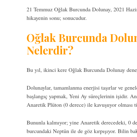
21 Temmuz Oğlak Burcunda Dolunay, 2021 Haziran
hikayenin sonu; sonucudur.
S
Oğlak Burcunda Dolun
e
a
Nelerdir?
r
c
h
Bu yıl, ikinci kere Oğlak Burcunda Dolunay deney
f
o
r
Dolunaylar, tamamlanma enerjisi taşırlar ve gene
:
başlangıç yapmak, Yeni Ay süreçlerinin işidir. 
Anaretik Plüton (0 derece) ile kavuşuyor olması t
Bununla kalmıyor; yine Anaretik derecedeki, 0 de
burcundaki Neptün ile de göz kırpışıyor. Bilin ba