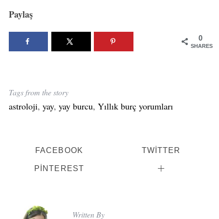
r
Paylaş
:
0
SHARES
Tags from the story
astroloji
,
yay
,
yay burcu
,
Yıllık burç yorumları
FACEBOOK
TWITTER
PINTEREST
Written By