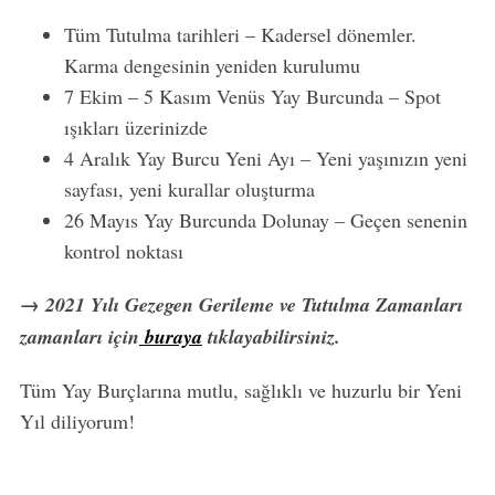
Tüm Tutulma tarihleri – Kadersel dönemler.
Karma dengesinin yeniden kurulumu
7 Ekim – 5 Kasım Venüs Yay Burcunda – Spot
ışıkları üzerinizde
4 Aralık Yay Burcu Yeni Ayı – Yeni yaşınızın yeni
sayfası, yeni kurallar oluşturma
26 Mayıs Yay Burcunda Dolunay – Geçen senenin
kontrol noktası
→ 2021 Yılı Gezegen Gerileme ve Tutulma Zamanları
S
zamanları için
buraya
tıklayabilirsiniz.
e
a
Tüm Yay Burçlarına mutlu, sağlıklı ve huzurlu bir Yeni
r
Yıl diliyorum!
c
h
f
Yay Burcu Yıllık Burç Yorumu – 2021
o