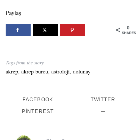
Paylaş
0
SHARES
Tags from the story
akrep
,
akrep burcu
,
astroloji
,
dolunay
FACEBOOK
TWITTER
PINTEREST