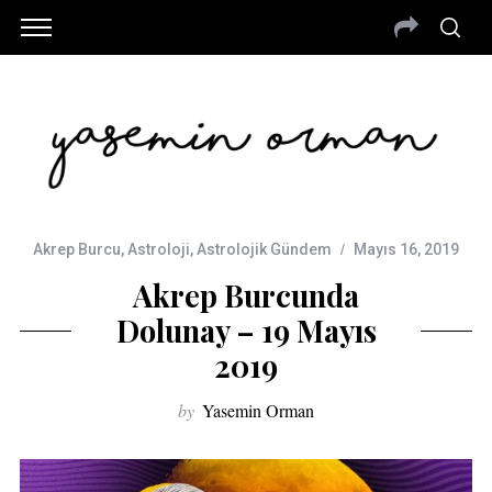
Akrep Burcu
,
Astroloji
,
Astrolojik Gündem
Mayıs 16, 2019
Akrep Burcunda
Dolunay – 19 Mayıs
2019
by
Yasemin Orman