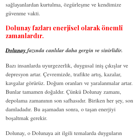
sağlayanlardan kurtulma, özgürleşme ve kendimize
S
güvenme vakti.
e
a
Dolunay fazları enerjisel olarak önemli
r
c
zamanlardır.
h
f
Dolunay
fazında canlılar daha gergin ve sinirlidir.
o
r
Bazı insanlarda uyurgezerlik, duygusal iniş çıkışlar ve
:
depresyon artar. Çevremizde, trafikte artış, kazalar,
kavgalar görürüz. Doğum oranları ve yaralanmalar artar.
Bunlar tamamen doğaldır. Çünkü Dolunay zamanı,
depolama zamanının son safhasıdır. Biriken her şey, son
damladadır. Bu aşamadan sonra, o taşan enerjiyi
boşaltmak gerekir.
Dolunay, o Dolunaya ait ilgili temalarda duyguların