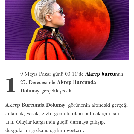
1
Akrep burcu
9 Mayıs Pazar günü 00:11’de
nun
Akrep Burcunda
27. Derecesinde
Dolunay
gerçekleşecek.
Akrep Burcunda Dolunay
, görünenin altındaki gerçeği
anlamak, yasak, gizli, gömülü olanı bulmak için can
atar. Olaylar karşısında güçlü durmaya çalışıp,
duygularını gizleme eğilimi gösterir.