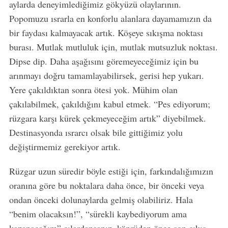
aylarda deneyimlediğimiz gökyüzü olaylarının.
Popomuzu ısrarla en konforlu alanlara dayamamızın da
bir faydası kalmayacak artık. Köşeye sıkışma noktası
burası. Mutlak mutluluk için, mutlak mutsuzluk noktası.
Dipse dip. Daha aşağısını göremeyeceğimiz için bu
arınmayı doğru tamamlayabilirsek, gerisi hep yukarı.
Yere çakıldıktan sonra ötesi yok. Mühim olan
çakılabilmek, çakıldığını kabul etmek. “Pes ediyorum;
rüzgara karşı kürek çekmeyeceğim artık” diyebilmek.
Destinasyonda ısrarcı olsak bile gittiğimiz yolu
değiştirmemiz gerekiyor artık.
Rüzgar uzun süredir böyle estiği için, farkındalığımızın
oranına göre bu noktalara daha önce, bir önceki veya
ondan önceki dolunaylarda gelmiş olabiliriz. Hala
“benim olacaksın!”, “sürekli kaybediyorum ama
kazanacağım” cılardansanız, köprüden önce son çıkış.