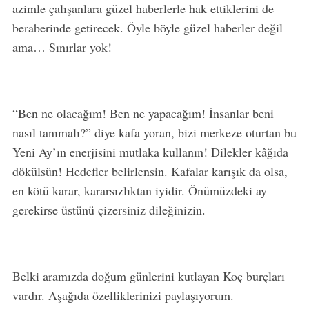
azimle çalışanlara güzel haberlerle hak ettiklerini de
beraberinde getirecek. Öyle böyle güzel haberler değil
ama… Sınırlar yok!
S
e
a
“Ben ne olacağım! Ben ne yapacağım! İnsanlar beni
r
c
nasıl tanımalı?” diye kafa yoran, bizi merkeze oturtan bu
h
Yeni Ay’ın enerjisini mutlaka kullanın! Dilekler kâğıda
f
dökülsün! Hedefler belirlensin. Kafalar karışık da olsa,
o
en kötü karar, kararsızlıktan iyidir. Önümüzdeki ay
r
:
gerekirse üstünü çizersiniz dileğinizin.
Belki aramızda doğum günlerini kutlayan Koç burçları
vardır. Aşağıda özelliklerinizi paylaşıyorum.