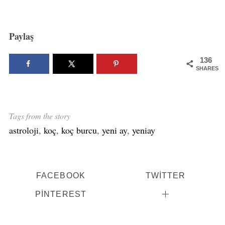
Paylaş
136
SHARES
Tags from the story
astroloji
,
koç
,
koç burcu
,
yeni ay
,
yeniay
FACEBOOK
TWITTER
PINTEREST