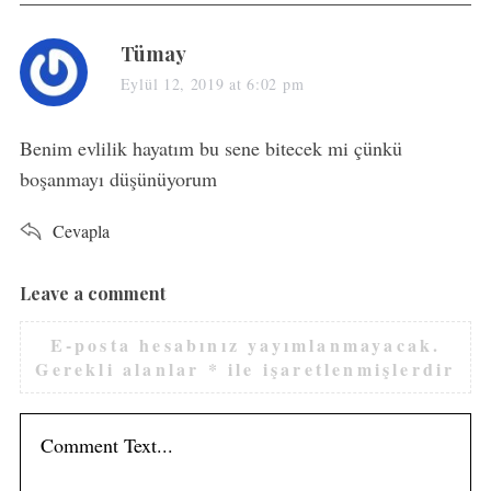
s
Tümay
a
Eylül 12, 2019 at 6:02 pm
y
s
Benim evlilik hayatım bu sene bitecek mi çünkü
:
boşanmayı düşünüyorum
Cevapla
Leave a comment
L
e
E-posta hesabınız yayımlanmayacak.
a
Gerekli alanlar
*
ile işaretlenmişlerdir
v
e
a
c