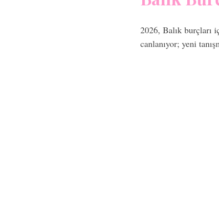
2026, Balık burçları i
canlanıyor; yeni tanış
S
e
a
r
c
h
f
o
r
: