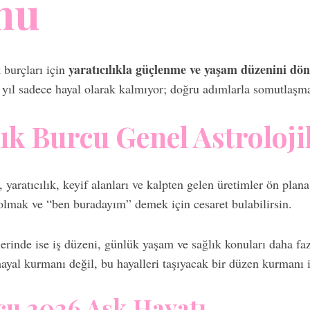
mu
yaratıcılıkla güçlenme ve yaşam düzenini dö
 burçları için
 yıl sadece hayal olarak kalmıyor; doğru adımlarla somutlaşma 
ık Burcu Genel Astroloji
, yaratıcılık, keyif alanları ve kalpten gelen üretimler ön plan
olmak ve “ben buradayım” demek için cesaret bulabilirsin.
lerinde ise iş düzeni, günlük yaşam ve sağlık konuları daha fa
yal kurmanı değil, bu hayalleri taşıyacak bir düzen kurmanı i
cu 2026 Aşk Hayatı