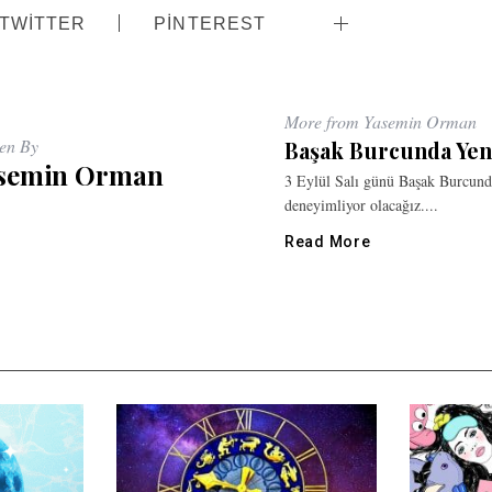
TWITTER
PINTEREST
More from Yasemin Orman
ten By
Başak Burcunda Yen
semin Orman
3 Eylül Salı günü Başak Burcund
deneyimliyor olacağız....
Read More