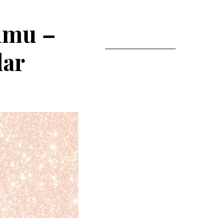
rumu –
lar