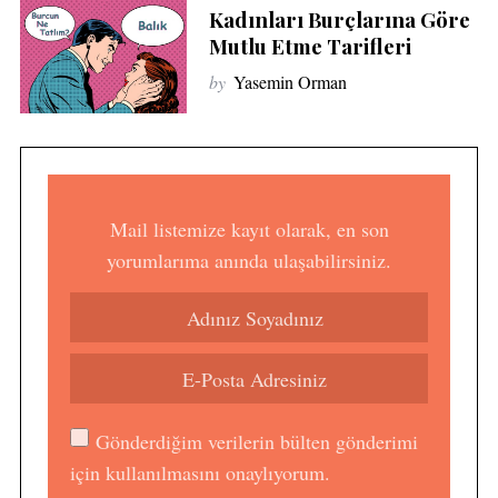
Kadınları Burçlarına Göre
Mutlu Etme Tarifleri
by
Yasemin Orman
Mail listemize kayıt olarak, en son
yorumlarıma anında ulaşabilirsiniz.
Gönderdiğim verilerin bülten gönderimi
için kullanılmasını onaylıyorum.