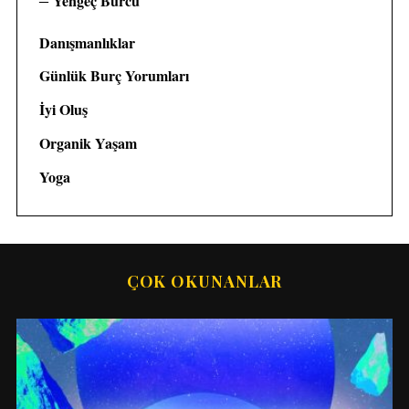
Yengeç Burcu
Danışmanlıklar
Günlük Burç Yorumları
İyi Oluş
Organik Yaşam
S
e
Yoga
a
r
c
h
f
ÇOK OKUNANLAR
o
r
: