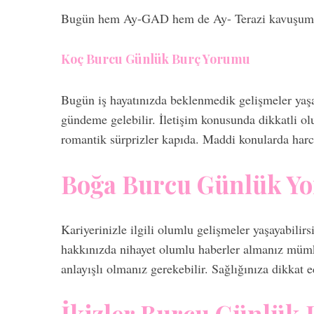
Bugün hem Ay-GAD hem de Ay- Terazi kavuşumu v
Koç Burcu Günlük Burç Yorumu
S
e
Bugün iş hayatınızda beklenmedik gelişmeler yaşana
a
r
gündeme gelebilir. İletişim konusunda dikkatli olu
c
romantik sürprizler kapıda. Maddi konularda harca
h
f
Boğa Burcu Günlük Y
o
r
:
Kariyerinizle ilgili olumlu gelişmeler yaşayabilirs
hakkınızda nihayet olumlu haberler almanız mümkü
anlayışlı olmanız gerekebilir. Sağlığınıza dikkat 
İkizler Burcu Günlük