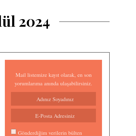
lül 2024
Mail listemize kayıt olarak, en son
yorumlarıma anında ulaşabilirsiniz.
Gönderdiğim verilerin bülten