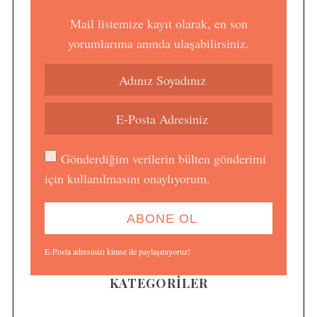
Mail listemize kayıt olarak, en son
yorumlarıma anında ulaşabilirsiniz.
Gönderdiğim verilerin bülten gönderimi
için kullanılmasını onaylıyorum.
E-Posta adresinizi kimse ile paylaşmıyoruz!
KATEGORILER