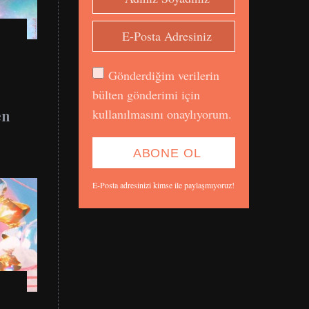
Gönderdiğim verilerin
bülten gönderimi için
kullanılmasını onaylıyorum.
en
Astroloji
E-Posta adresinizi kimse ile paylaşmıyoruz!
Yeni Bir Çağın Başlangıcı
Uranüs İkiz