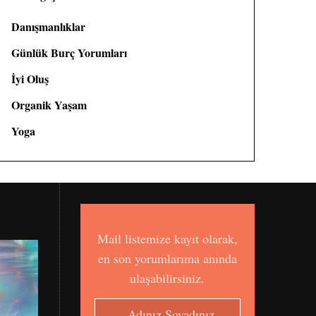
Danışmanlıklar
Günlük Burç Yorumları
İyi Oluş
Organik Yaşam
Yoga
Mail listemize kayıt olarak,
en son yorumlarıma anında
ulaşabilirsiniz.