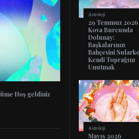
Astroloji
29 Temmuz 2026
Kova Burcunda
Dolunay:
Başkalarının
Bahçesini Sulark
Kendi Toprağını
Unutmak
İçin Aşk, Kariyer ve
2026 Astrolojisi: 
Astroloji
Mayıs 2026