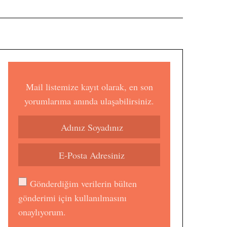
Mail listemize kayıt olarak, en son
yorumlarıma anında ulaşabilirsiniz.
Gönderdiğim verilerin bülten
gönderimi için kullanılmasını
onaylıyorum.