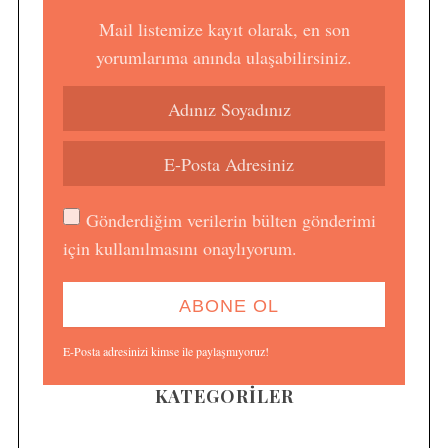
Mail listemize kayıt olarak, en son
yorumlarıma anında ulaşabilirsiniz.
Gönderdiğim verilerin bülten gönderimi
için kullanılmasını onaylıyorum.
E-Posta adresinizi kimse ile paylaşmıyoruz!
KATEGORILER